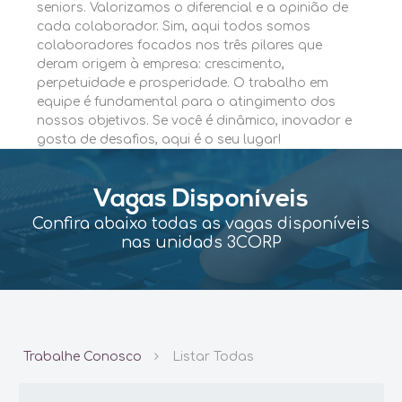
seniors. Valorizamos o diferencial e a opinião de
cada colaborador. Sim, aqui todos somos
colaboradores focados nos três pilares que
deram origem à empresa: crescimento,
perpetuidade e prosperidade. O trabalho em
equipe é fundamental para o atingimento dos
nossos objetivos. Se você é dinâmico, inovador e
gosta de desafios, aqui é o seu lugar!
Vagas Disponíveis
Confira abaixo todas as vagas disponíveis
nas unidads 3CORP
Trabalhe Conosco
Listar Todas