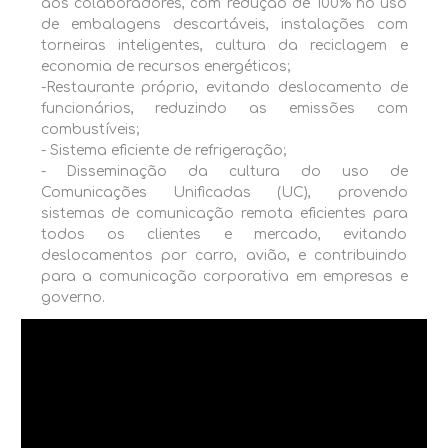
aos colaboradores, com redução de 100% no uso
de embalagens descartáveis, instalações com
torneiras inteligentes, cultura da reciclagem e
economia de recursos energéticos;
-Restaurante próprio, evitando deslocamento de
funcionários, reduzindo as emissões com
combustíveis;
- Sistema eficiente de refrigeração;
- Disseminação da cultura do uso de
Comunicações Unificadas (UC), provendo
sistemas de comunicação remota eficientes para
todos os clientes e mercado, evitando
deslocamentos por carro, avião, e contribuindo
para a comunicação corporativa em empresas e
governo.