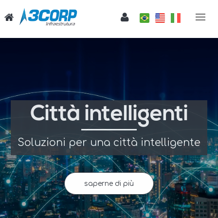
Leadership nel
segmento Wi-Fi
autostradale in
Brasile
Oltre 2.000 km installati presso le
principali concessionarie