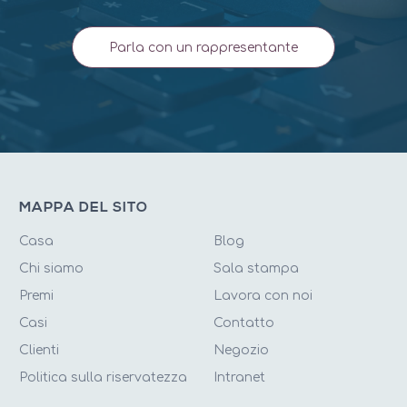
Parla con un rappresentante
MAPPA DEL SITO
Casa
Blog
Chi siamo
Sala stampa
Premi
Lavora con noi
Casi
Contatto
Clienti
Negozio
Politica sulla riservatezza
Intranet