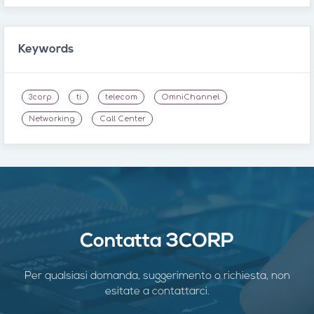
Keywords
3corp
ti
telecom
OmniChannel
Networking
Call Center
Contatta 3CORP
Per qualsiasi domanda, suggerimento o richiesta, non
esitate a contattarci.