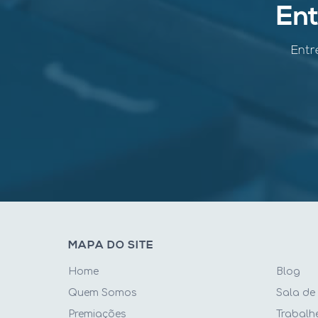
En
Entr
MAPA DO SITE
Home
Blog
Quem Somos
Sala de
Premiações
Trabalh