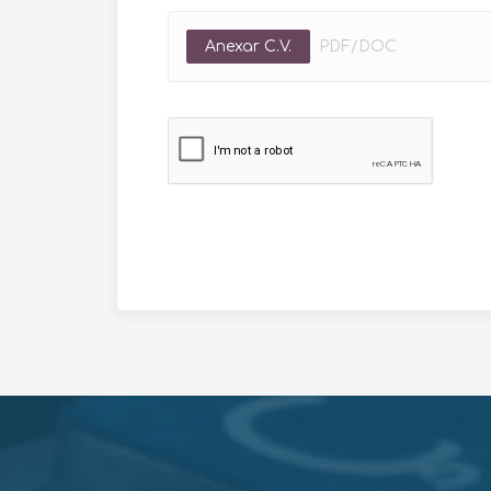
Anexar C.V.
PDF/DOC