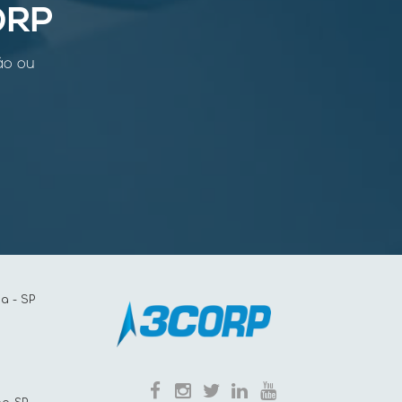
ORP
ão ou
a - SP