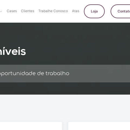
Cases
Clientes
Trabalhe Conosco
Atas
Loja
Contat
íveis