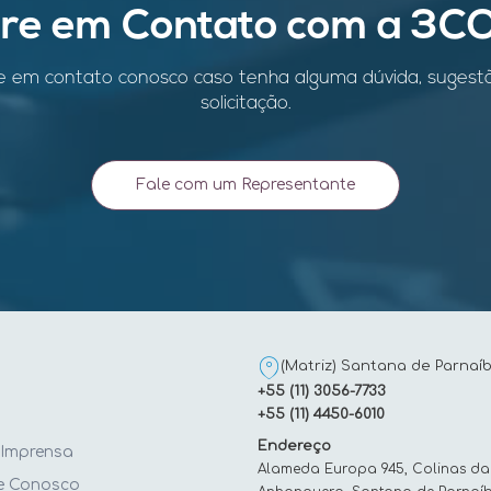
tre em Contato com a 3C
e em contato conosco caso tenha alguma dúvida, sugest
solicitação.
Fale com um Representante
(Matriz) Santana de Parnaíb
+55 (11) 3056-7733
+55 (11) 4450-6010
Endereço
 Imprensa
Alameda Europa 945, Colinas da
e Conosco