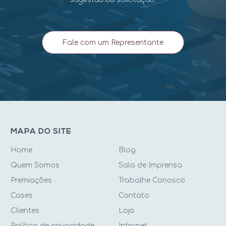
sugestão ou solicitação.
Fale com um Representante
MAPA DO SITE
Home
Blog
Quem Somos
Sala de Imprensa
Premiações
Trabalhe Conosco
Cases
Contato
Clientes
Loja
Política de privacidade
Intranet