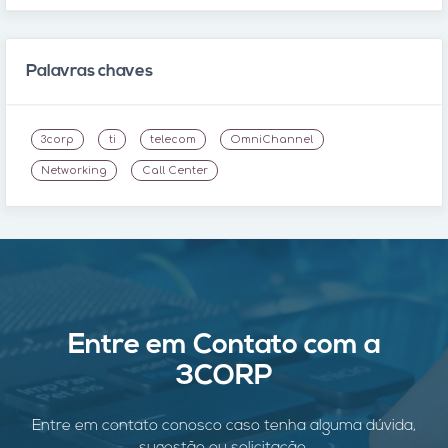
Palavras chaves
3corp
ti
telecom
OmniChannel
Networking
Call Center
Entre em Contato com a
3CORP
Entre em contato conosco caso tenha alguma dúvida,