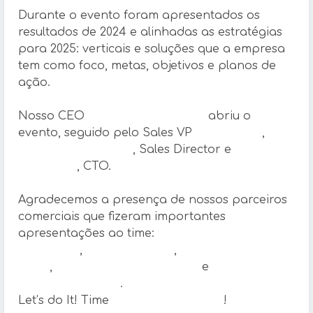
Durante o evento foram apresentados os
resultados de 2024 e alinhadas as estratégias
para 2025: verticais e soluções que a empresa
tem como foco, metas, objetivos e planos de
ação.
Nosso CEO
Giuseppe Forestiero
abriu o
evento, seguido pelo Sales VP
Naldo Silva
,
Rodrigo Cavalcante
, Sales Director e
Marcos
Silva Filho
, CTO.
Agradecemos a presença de nossos parceiros
comerciais que fizeram importantes
apresentações ao time:
Alcatel-Lucent
Enterprise
,
Attimo Telecom
,
Huawei Cloud
Brasil
,
Huawei Enterprise Brasil
e
Dahua
Technology Brasil
.
Let’s do It! Time
3CORP Technology
!