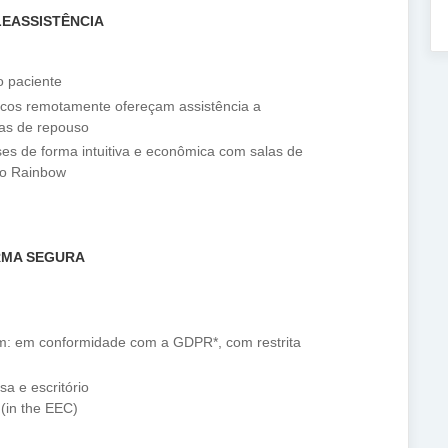
LEASSISTÊNCIA
o paciente
dicos remotamente ofereçam assistência a
sas de repouso
es de forma intuitiva e econômica com salas de
no Rainbow
RMA SEGURA
m: em conformidade com a GDPR*, com restrita
a e escritório
(in the EEC)